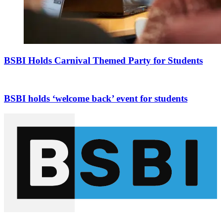
BSBI Holds Carnival Themed Party for Students
BSBI holds ‘welcome back’ event for students