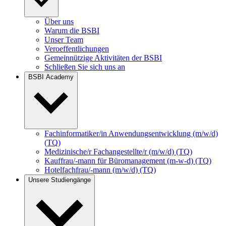
Über uns
Warum die BSBI
Unser Team
Veroeffentlichungen
Gemeinnützige Aktivitäten der BSBI
Schließen Sie sich uns an
BSBI Academy
Fachinformatiker/in Anwendungsentwicklung (m/w/d)
(TQ)
Medizinische/r Fachangestellte/r (m/w/d) (TQ)
Kauffrau/-mann für Büromanagement (m-w-d) (TQ)
Hotelfachfrau/-mann (m/w/d) (TQ)
Unsere Studiengänge