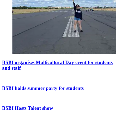
BSBI organises Multicultural Day event for students
and staff
BSBI holds summer party for students
BSBI Hosts Talent show