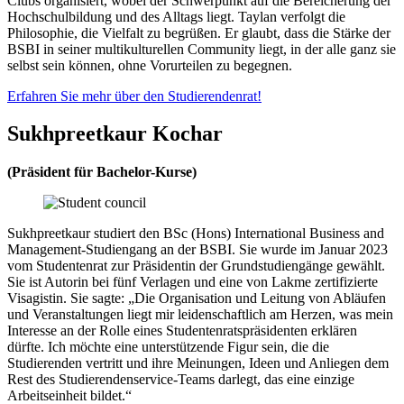
Clubs organisiert, wobei der Schwerpunkt auf die Bereicherung der
Hochschulbildung und des Alltags liegt. Taylan verfolgt die
Philosophie, die Vielfalt zu begrüßen. Er glaubt, dass die Stärke der
BSBI in seiner multikulturellen Community liegt, in der alle ganz sie
selbst sein können, ohne Vorurteilen zu begegnen.
Erfahren Sie mehr über den Studierendenrat!
Sukhpreetkaur Kochar
(Präsident für Bachelor-Kurse)
Sukhpreetkaur studiert den BSc (Hons) International Business and
Management-Studiengang an der BSBI. Sie wurde im Januar 2023
vom Studentenrat zur Präsidentin der Grundstudiengänge gewählt.
Sie ist Autorin bei fünf Verlagen und eine von Lakme zertifizierte
Visagistin. Sie sagte: „Die Organisation und Leitung von Abläufen
und Veranstaltungen liegt mir leidenschaftlich am Herzen, was mein
Interesse an der Rolle eines Studentenratspräsidenten erklären
dürfte. Ich möchte eine unterstützende Figur sein, die die
Studierenden vertritt und ihre Meinungen, Ideen und Anliegen dem
Rest des Studierendenservice-Teams darlegt, das eine einzige
Arbeitseinheit bildet.“