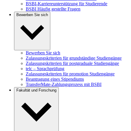
BSBI-Karriereunterstützung für Studierende
BSBI Häufig gestellte Fragen
Bewerben Sie sich
Bewerben Sie sich
Zulassungskriterien für grundständige Studiengänge
Zulassungskriterien für postgraduale Studiengänge
telc – Sprachprüfung
Zulassungskriterien für promotion Studiengänge
Beantragung eines Stipendiums
TransferMate-Zahlungsprozess mit BSBI
Fakultät und Forschung