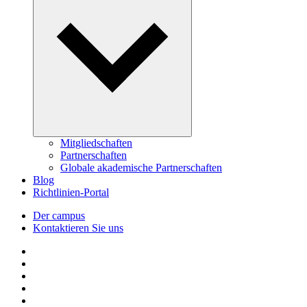
Mitgliedschaften
Partnerschaften
Globale akademische Partnerschaften
Blog
Richtlinien-Portal
Der campus
Kontaktieren Sie uns
Follow us on Facebook
Follow us on Linkedin
Follow us on Instagram
Follow us on Tiktok
Follow us on Youtube