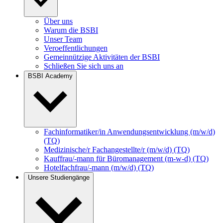
Über uns
Warum die BSBI
Unser Team
Veroeffentlichungen
Gemeinnützige Aktivitäten der BSBI
Schließen Sie sich uns an
BSBI Academy
Fachinformatiker/in Anwendungsentwicklung (m/w/d)
(TQ)
Medizinische/r Fachangestellte/r (m/w/d) (TQ)
Kauffrau/-mann für Büromanagement (m-w-d) (TQ)
Hotelfachfrau/-mann (m/w/d) (TQ)
Unsere Studiengänge