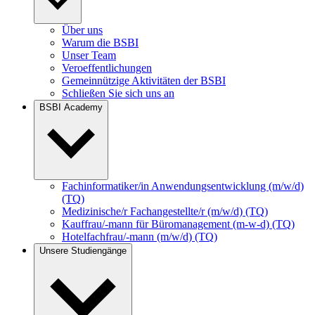
Über uns
Warum die BSBI
Unser Team
Veroeffentlichungen
Gemeinnützige Aktivitäten der BSBI
Schließen Sie sich uns an
BSBI Academy
Fachinformatiker/in Anwendungsentwicklung (m/w/d)
(TQ)
Medizinische/r Fachangestellte/r (m/w/d) (TQ)
Kauffrau/-mann für Büromanagement (m-w-d) (TQ)
Hotelfachfrau/-mann (m/w/d) (TQ)
Unsere Studiengänge