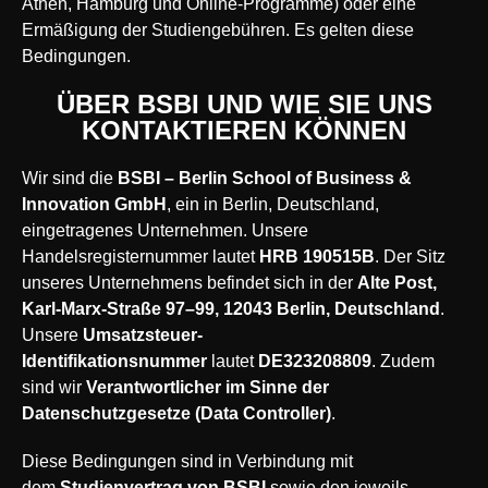
Athen, Hamburg und Online-Programme) oder eine
Ermäßigung der Studiengebühren. Es gelten diese
Bedingungen.
ÜBER BSBI UND WIE SIE UNS
KONTAKTIEREN KÖNNEN
Wir sind die
BSBI – Berlin School of Business &
Innovation GmbH
, ein in Berlin, Deutschland,
eingetragenes Unternehmen. Unsere
Handelsregisternummer lautet
HRB 190515B
. Der Sitz
unseres Unternehmens befindet sich in der
Alte Post,
Karl-Marx-Straße 97–99, 12043 Berlin, Deutschland
.
Unsere
Umsatzsteuer-
Identifikationsnummer
lautet
DE323208809
. Zudem
sind wir
Verantwortlicher im Sinne der
Datenschutzgesetze (Data Controller)
.
Diese Bedingungen sind in Verbindung mit
dem
Studienvertrag von BSBI
sowie den jeweils