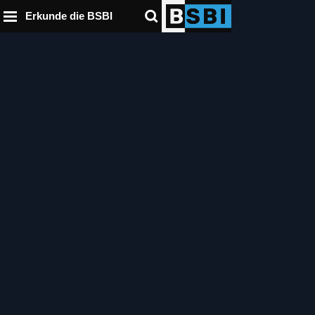
ßzeile
nhalt
enü
Erkunde die BSBI
ringen
ringen
ringen