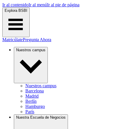
Ir al contenido
Ir al menú
Ir al pie de página
Explora BSBI
Matricúlate
Pregunta Ahora
Nuestros campus
Nuestros campus
Barcelona
Madrid
Berlín
Hamburgo
París
Nuestra Escuela de Negocios