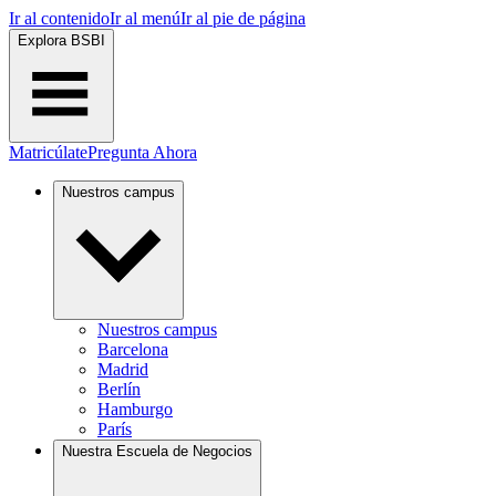
Ir al contenido
Ir al menú
Ir al pie de página
Explora BSBI
Matricúlate
Pregunta Ahora
Nuestros campus
Nuestros campus
Barcelona
Madrid
Berlín
Hamburgo
París
Nuestra Escuela de Negocios