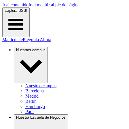
Ir al contenido
Ir al menú
Ir al pie de página
Explora BSBI
Matricúlate
Pregunta Ahora
Nuestros campus
Nuestros campus
Barcelona
Madrid
Berlín
Hamburgo
París
Nuestra Escuela de Negocios