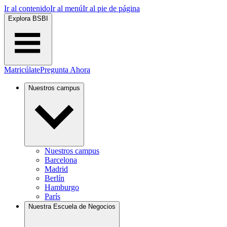
Ir al contenido
Ir al menú
Ir al pie de página
Explora BSBI
Matricúlate
Pregunta Ahora
Nuestros campus
Nuestros campus
Barcelona
Madrid
Berlín
Hamburgo
París
Nuestra Escuela de Negocios