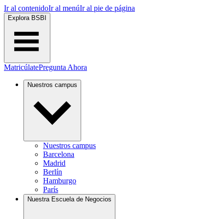
Ir al contenido
Ir al menú
Ir al pie de página
Explora BSBI
Matricúlate
Pregunta Ahora
Nuestros campus
Nuestros campus
Barcelona
Madrid
Berlín
Hamburgo
París
Nuestra Escuela de Negocios