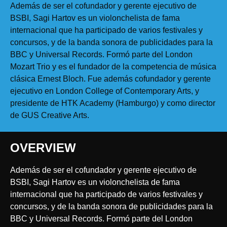
Además de ser el cofundador y gerente ejecutivo de
BSBI, Sagi Hartov es un violonchelista de fama
internacional que ha participado de varios festivales y
concursos, y de la banda sonora de publicidades para la
BBC y Universal Records. Formó parte del London
Mozart Trio y es el fundador de la competencia de música
clásica Ernest Bloch. Fue además cofundador y gerente
ejecutivo en London College of Contemporary Arts, y
presidente de HTK Academy (Hamburgo) y como director
de GUS Creative Arts.
OVERVIEW
Además de ser el cofundador y gerente ejecutivo de
BSBI, Sagi Hartov es un violonchelista de fama
internacional que ha participado de varios festivales y
concursos, y de la banda sonora de publicidades para la
BBC y Universal Records. Formó parte del London