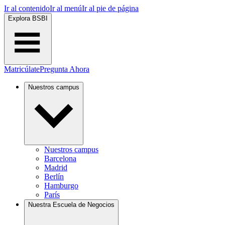
Ir al contenido
Ir al menú
Ir al pie de página
Explora BSBI
Matricúlate
Pregunta Ahora
Nuestros campus
Nuestros campus
Barcelona
Madrid
Berlín
Hamburgo
París
Nuestra Escuela de Negocios